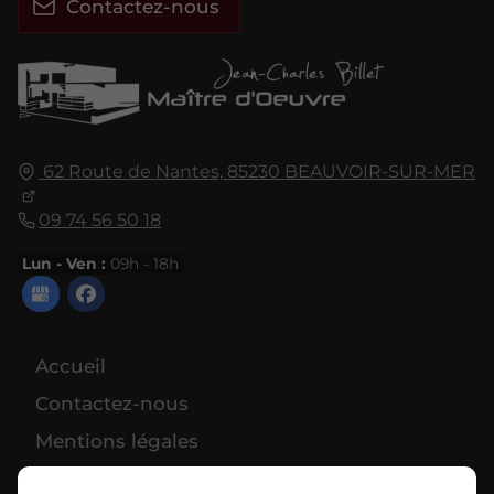
Contactez-nous
62 Route de Nantes,
85230
BEAUVOIR-SUR-MER
09 74 56 50 18
Lun - Ven :
09h - 18h
Accueil
Contactez-nous
Mentions légales
Plan du site